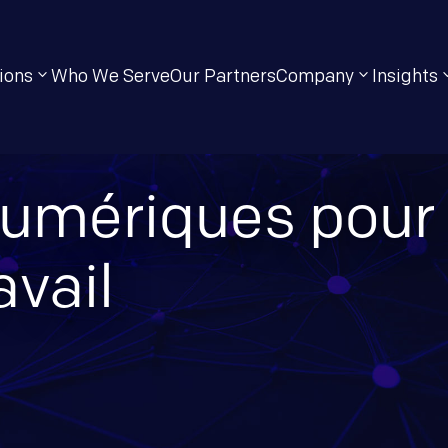
ions
Who We Serve
Our Partners
Company
Insights
numériques pour
avail