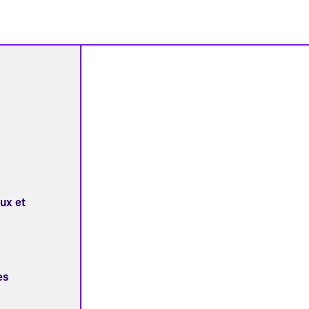
aux et
es